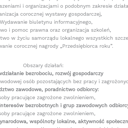
eniami i organizacjami o podobnym zakresie działan
anizacja corocznej wystawy gospodarczej,
 Wydawanie biuletynu informacyjnego,
two i pomoc prawna oraz organizacja szkoleń,
ctwo w życiu samorządu lokalnego wszystkich szcze
wanie corocznej nagrody „Przedsiębiorca roku”.
Obszary działań:
wdziałanie bezrobociu, rozwój gospodarczy
zawodowej osób pozostających bez pracy i zagrożony
dztwo zawodowe, poradnictwo odbiorcy:
soby pracujące zagrożone zwolnieniem,
interesów bezrobotnych i grup zawodowych odbiorc
soby pracujące zagrożone zwolnieniem,
zynarodowa, wspólnoty lokalne, aktywność społecz