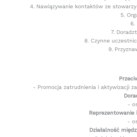
4. Nawiązywanie kontaktów ze stowarzysz
5. Org
6.
7. Doradz
8. Czynne uczestni
9. Przyzna
Przeci
- Promocja zatrudnienia i aktywizacji 
Dora
- o
Reprezentowanie 
- o
Działalność międ