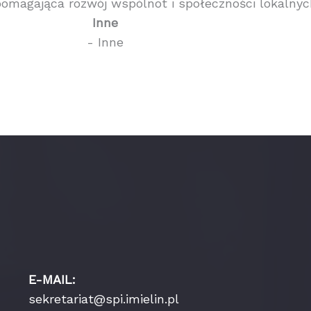
pomagająca rozwój wspólnot i społeczności lokalnyc
Inne
- Inne
E-MAIL:
sekretariat@spi.imielin.pl