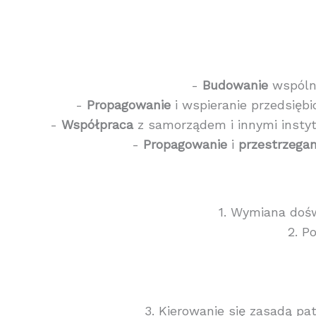
-
Budowanie
wspólne
-
Propagowanie
i wspieranie przedsiębi
-
Współpraca
z samorządem i innymi instyt
-
Propagowanie
i
przestrzegan
1. Wymiana doś
2. P
3. Kierowanie się zasadą pa