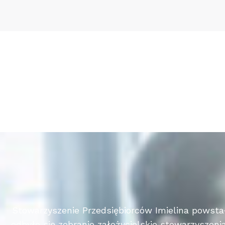
Stowarzyszenie Przedsiębiorców Imielina powstało
odbyło się zebranie założycielskie stowarzyszeni