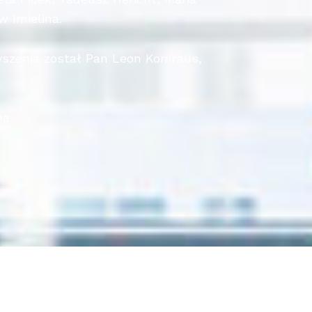
w Imielina.
yszenia został Pan Leon Komraus,
na.