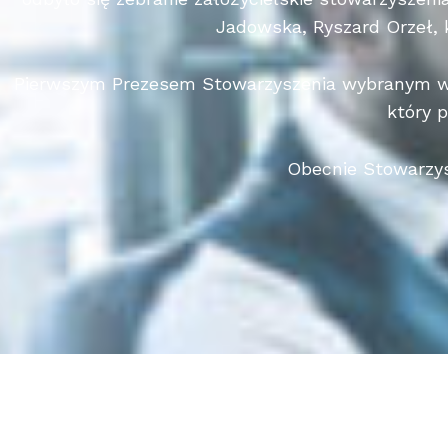
Jadowska, Ryszard Orzeł, k
Pierwszym Prezesem Stowarzyszenia wybranym w d
który p
Obecnie Stowarzysz