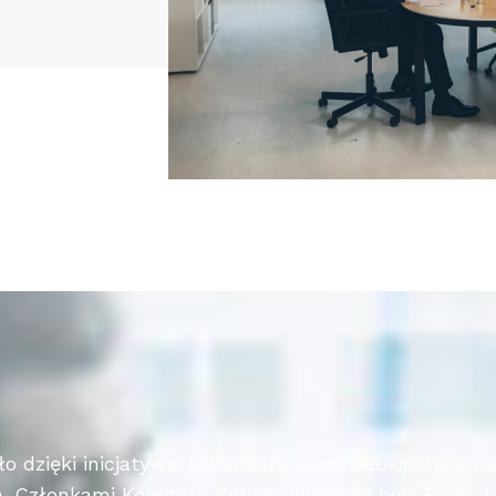
 dzięki inicjatywie kilkunastu przedsiębiorców z na
a. Członkami Komitetu Założycielskiego byli: Bernad