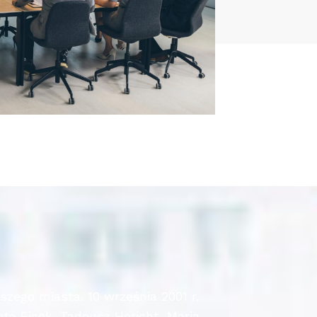
szego miasta. 10 września 2001 r.
eta Ficek, Tadeusz Hericht, Maria