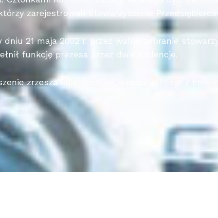
tórzy zarejestrowali Stowarzyszenie Przedsiębiorcó
niu 21 maja 2002 r. przez walne zebranie stowarz
ełnił funkcję prezesa przez dwie kadencje.
enie zrzesza 60 członków, właścicieli firm z Imieli