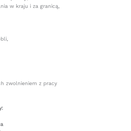
ia w kraju i za granicą,
bli,
ch zwolnieniem z pracy
y:
na